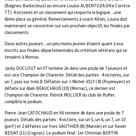
(Baignes-Barbezieux) ou encore Louise ALBENTOZA (Hte Corrèze
TT). 4 victoires et un classement qui respecte la logique ...une
6ème place au général. Remerciements à coach Kévin, Louna doit
maintenant se concentrer sur son prochain objectif, les finales par
classements.
Deux autres joueurs ...un peu moins jeunes étaient quant à eux
inscrits aux finales départementales du critérium vétérans qui se
tenaient à Mornac.
Jacky DUCLOUT en V7 termine 2e dans une poule de 7 joueurs et
est vice Champion de Charente. Détail des parties : 4 victoires, sur
un 7, puis sur trois 8. Défaites sur J-Michel JOLY ( 8) (Puymoyen) et
défaite sur Alain BEAUCHAUD (10) (Mornac), ce dernier est
Champion de Charente. Patrick MOLLIER du club de Ruffec
complète le podium.
Pierre-Jean CATOCHAUD en V6 termine 4e dans une poule de 7
joueurs. Détails des parties : 4 victoire, sur un 5, un 6, un 7, un 10
(perf) et 2 défaites sur Yves GAUTHIER (8) (Mansle) et sur Xavier
BESIAT (11) (Cognac). Le podium final : 1er Christian BERTIN