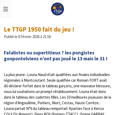
Passer
au
contenu
principal
Le TTGP 1950 fait du jeu !
Publié le 8 février 2026 à 21:56
Fatalistes ou supertitieux ? les pongistes
gonpontolviens n’ont pas joué le 13 mais le 31 !
La plus jeune...Louna Naud était qualifiées aux finales individuelles
régionales à Montcoutant. Seule qualifiée car Romain FORT avait
dû déclarer forfait dans le tableau garçons, une mauvaise blessure,
nous lui souhaitons un prompt rétablissement. Louna était donc
dans le tableau des cadettes filles. Les 10 meilleures joueuses de la
région d’Angoulême, Poitiers, Niort, Cestas, Haute Corrèze...
Louna partait N°6 du tableau remportait 4 parties face à Kenza
COLY (St Maixent), Elena ROY (Poitiers TTACC), Oriane GARBAY