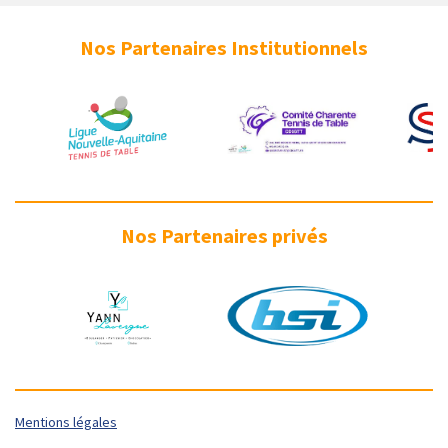
c
s
u
e
t
T
b
a
u
Nos Partenaires Institutionnels
o
g
b
o
r
e
k
a
m
Nos Partenaires privés
Mentions légales