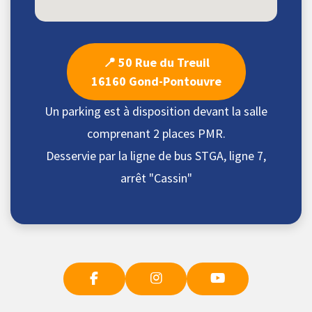
📍 50 Rue du Treuil
16160 Gond-Pontouvre
Un parking est à disposition devant la salle
comprenant 2 places PMR.
Desservie par la ligne de bus STGA, ligne 7,
arrêt "Cassin"
F
I
Y
a
n
o