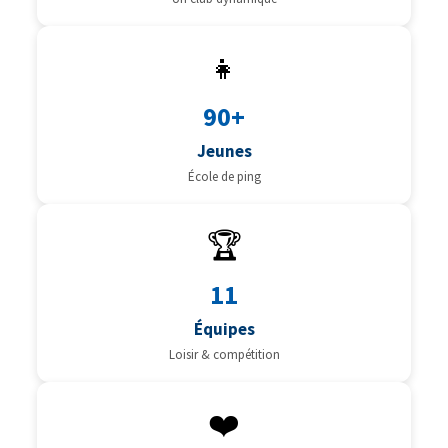
👧
90+
Jeunes
École de ping
🏆
11
Équipes
Loisir & compétition
❤️