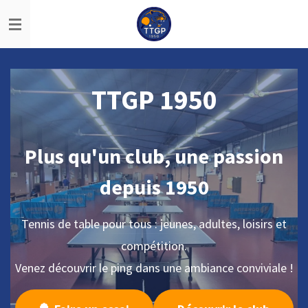
Passer
au
contenu
principal
TTGP 1950
Plus qu'un club, une passion
depuis 1950
Tennis de table pour tous : jeunes, adultes, loisirs et
compétition.
Venez découvrir le ping dans une ambiance conviviale !