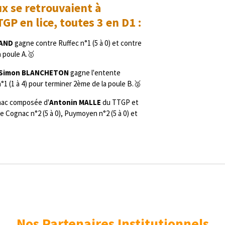
ux se retrouvaient à
P en lice, toutes 3 en D1 :
IAND
gagne contre Ruffec n°1 (5 à 0) et contre
a poule A.🥇
Simon BLANCHETON
gagne l'entente
°1 (1 à 4) pour terminer 2ème de la poule B.🥈
rnac composée d'
Antonin MALLE
du TTGP et
 Cognac n°2 (5 à 0), Puymoyen n°2 (5 à 0) et
Nos Partenaires Institutionnels