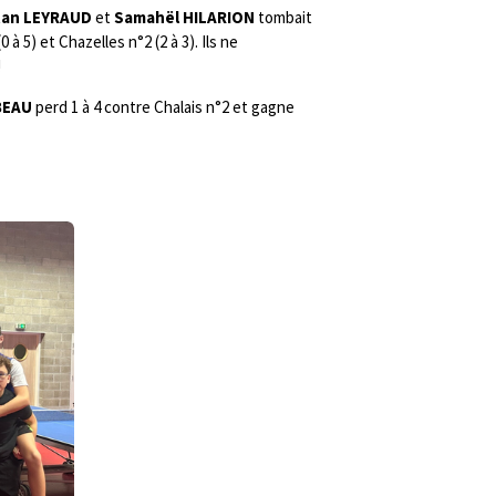
tan LEYRAUD
et
Samahël HILARION
tombait
à 5) et Chazelles n°2 (2 à 3). Ils ne
!
BEAU
perd 1 à 4 contre Chalais n°2 et gagne