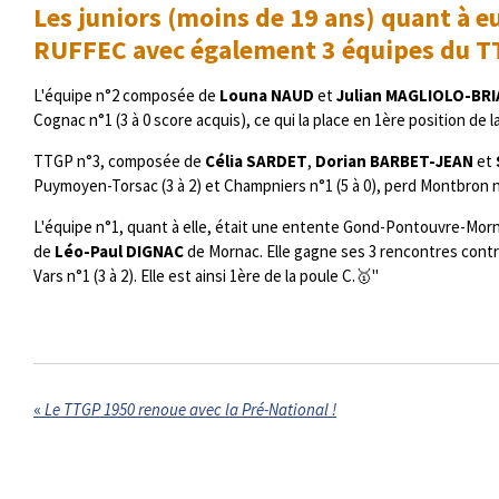
Les juniors (moins de 19 ans) quant à e
RUFFEC avec également 3 équipes du TTG
L'équipe n°2 composée de
Louna NAUD
et
Julian MAGLIOLO-BR
Cognac n°1 (3 à 0 score acquis), ce qui la place en 1ère position de l
TTGP n°3, composée de
Célia SARDET
,
Dorian BARBET-JEAN
et
Puymoyen-Torsac (3 à 2) et Champniers n°1 (5 à 0), perd Montbron n
L'équipe n°1, quant à elle, était une entente Gond-Pontouvre-Mo
de
Léo-Paul DIGNAC
de Mornac. Elle gagne ses 3 rencontres contre
Vars n°1 (3 à 2). Elle est ainsi 1ère de la poule C.🥇"
«
Le TTGP 1950 renoue avec la Pré-National !