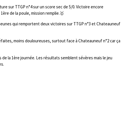
ture sur TTGP n°4 sur un score sec de 5/0. Victoire encore
 1ère de la poule, mission remplie.🥇
 jeunes qui remportent deux victoires sur TTGP n°3 et Chateauneuf
 défaites, moins douloureuses, surtout face à Chateauneuf n°2 car ça
s de la 1ère journée. Les résultats semblent sévères mais le jeu
es.