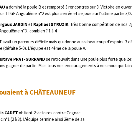
EAU
a dominé la poule B et remporté 3 rencontres sur 3. Victoire en ouver
sur TTGF Angoulême n°2 est plus serrée et se joue sur l’ultime partie 3/2.
rgaux JARDIN
et
Raphaël STRUZIK
. Très bonne compétition de nos 2
Angoulême n°3...combien ? 1 à 4 .
T
avait un parcours difficile mais qui donne aussi beaucoup d’espoirs. 3
e (défaite 5-0). L’équipe est 4ème de la poule A.
ustave PRAT-GURRAND
se retrouvait dans une poule plus forte que lor
s sans gagner de partie. Mais tous nos encouragements à nos mousquetair
 jouaient à CHÂTEAUNEUF
uis CADET
obtient 2 victoires contre Cognac
c n°1 (2 à 3). L'équipe termine ainsi 2ème de sa