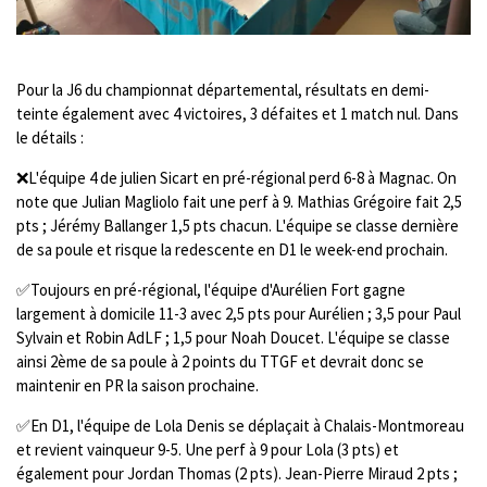
Pour la J6 du championnat départemental, résultats en demi-
teinte également avec 4 victoires, 3 défaites et 1 match nul. Dans
le détails :
❌L'équipe 4 de julien Sicart en pré-régional perd 6-8 à Magnac. On
note que Julian Magliolo fait une perf à 9. Mathias Grégoire fait 2,5
pts ; Jérémy Ballanger 1,5 pts chacun. L'équipe se classe dernière
de sa poule et risque la redescente en D1 le week-end prochain.
✅Toujours en pré-régional, l'équipe d'Aurélien Fort gagne
largement à domicile 11-3 avec 2,5 pts pour Aurélien ; 3,5 pour Paul
Sylvain et Robin AdLF ; 1,5 pour Noah Doucet. L'équipe se classe
ainsi 2ème de sa poule à 2 points du TTGF et devrait donc se
maintenir en PR la saison prochaine.
✅En D1, l'équipe de Lola Denis se déplaçait à Chalais-Montmoreau
et revient vainqueur 9-5. Une perf à 9 pour Lola (3 pts) et
également pour Jordan Thomas (2 pts). Jean-Pierre Miraud 2 pts ;