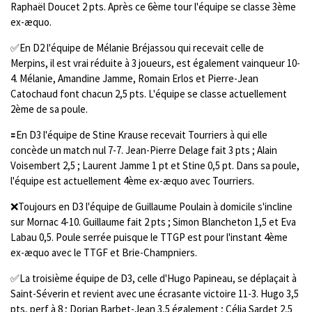
Raphaël Doucet 2 pts. Après ce 6ème tour l'équipe se classe 3ème
ex-æquo.
✅En D2 l'équipe de Mélanie Bréjassou qui recevait celle de
Merpins, il est vrai réduite à 3 joueurs, est également vainqueur 10-
4. Mélanie, Amandine Jamme, Romain Erlos et Pierre-Jean
Catochaud font chacun 2,5 pts. L'équipe se classe actuellement
2ème de sa poule.
🟰En D3 l'équipe de Stine Krause recevait Tourriers à qui elle
concède un match nul 7-7. Jean-Pierre Delage fait 3 pts ; Alain
Voisembert 2,5 ; Laurent Jamme 1 pt et Stine 0,5 pt. Dans sa poule,
l'équipe est actuellement 4ème ex-æquo avec Tourriers.
❌Toujours en D3 l'équipe de Guillaume Poulain à domicile s'incline
sur Mornac 4-10. Guillaume fait 2 pts ; Simon Blancheton 1,5 et Eva
Labau 0,5. Poule serrée puisque le TTGP est pour l'instant 4ème
ex-æquo avec le TTGF et Brie-Champniers.
✅La troisième équipe de D3, celle d'Hugo Papineau, se déplaçait à
Saint-Séverin et revient avec une écrasante victoire 11-3. Hugo 3,5
pts, perf à 8 ; Dorian Barbet-Jean 3,5 également ; Célia Sardet 2,5