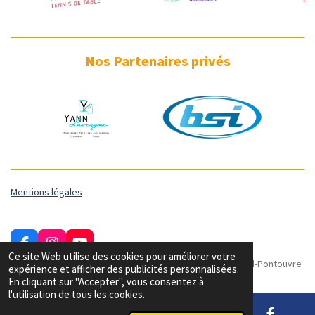
Nos Partenaires privés
Mentions légales
F
I
Y
Ce site Web utilise des cookies pour améliorer votre
a
n
o
© Copyright - Tous droits réservés | Tennis de Table Gond-Pontouvre
expérience et afficher des publicités personnalisées.
c
s
u
En cliquant sur "Accepter", vous consentez à
e
t
T
l'utilisation de tous les cookies.
b
a
u
o
g
b