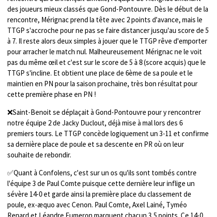
des joueurs mieux classés que Gond-Pontouvre. Dès le début de la
rencontre, Mérignac prend la tête avec 2 points d'avance, mais le
TTGP s'accroche pour ne pas se faire distancer jusqu'au score de 5
à 7. Il reste alors deux simples à jouer que le TTGP rêve d'emporter
pour arracher le match nul. Malheureusement Mérignac ne le voit
pas du même œil et c'est sur le score de 5 à 8 (score acquis) que le
TTGP s'incline. Et obtient une place de 6ème de sa poule et le
maintien en PN pour la saison prochaine, très bon résultat pour
cette première phase en PN !
❌Saint-Benoit se déplaçait à Gond-Pontouvre pour y rencontrer
notre équipe 2 de Jacky Duclout, déjà mise à mal lors des 6
premiers tours. Le TTGP concède logiquement un 3-11 et confirme
sa dernière place de poule et sa descente en PR où on leur
souhaite de rebondir.
✅Quant à Confolens, c'est sur un os qu'ils sont tombés contre
l'équipe 3 de Paul Comte puisque cette dernière leur inflige un
sévère 14-0 et garde ainsi la première place du classement de
poule, ex-æquo avec Cenon. Paul Comte, Axel Lainé, Tyméo
Renard et Léandre Fumeron marquent chacun 3,5 points. Ce 14-0