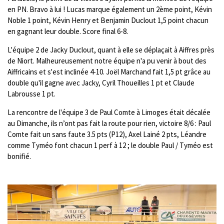
en PN. Bravo à lui ! Lucas marque également un 2ème point, Kévin
Noble 1 point, Kévin Henry et Benjamin Duclout 1,5 point chacun
en gagnant leur double. Score final 6-8.
L'équipe 2 de Jacky Duclout, quant à elle se déplaçait à Aiffres près
de Niort. Malheureusement notre équipe n'a pu venir à bout des
Aiffricains et s'est inclinée 4-10. Joël Marchand fait 1,5 pt grâce au
double qu'il gagne avec Jacky, Cyril Thoueilles 1 pt et Claude
Labrousse 1 pt.
La rencontre de l'équipe 3 de Paul Comte à Limoges était décalée
au Dimanche, ils n’ont pas fait la route pour rien, victoire 8/6 : Paul
Comte fait un sans faute 3.5 pts (P12), Axel Lainé 2 pts, Léandre
comme Tyméo font chacun 1 perf à 12 ; le double Paul / Tyméo est
bonifié.