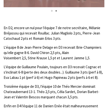
En D2, encore un nul pour l'équipe 7 de notre secrétaire, Mélanie
Bréjassou qui recevait Rouillac. Julian Magliolo 2 pts, Pierre-Jean
Catochaud 2 pts et Romain Erlos 3 pts.
L'équipe 8 de Jean-Pierre Delage en D3 recevait Brie-Champniers
qu'elle gagne 8-6. David Chiron 2,5 pts, Alain
Voisembert 2,5, Stine Krause 1,5 pt et Laurent Jamme 1,5.
L'équipe de Guillaume Poulain, toujours en D3 recevait Cognac et
s'inclinait 6-8 (perte des deux doubles...). Guillaume 3 pts (perf à 8),
Eva Labau 1 pt (perf à 6) et Hugo Papineau 2 pts (perfs à 6 et 8).
Troisième équipe de D3, l'équipe 10 de Théo Mercier dominait
Chateaubernard 13-1. Théo 2,5 pts, Célia Sardet, Dorian Barbet-
Jean et Valentin Bescos marquant chacun 3,5 pts.
Enfin en D4 l'équipe 11 de Danien Enée était malheureusement