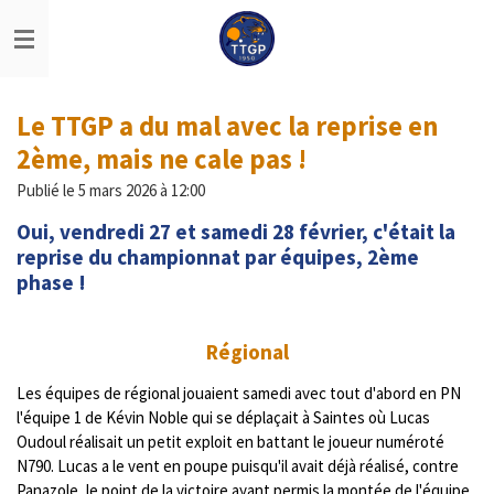
Passer
au
contenu
principal
Le TTGP a du mal avec la reprise en
2ème, mais ne cale pas !
Publié le 5 mars 2026 à 12:00
Oui, vendredi 27 et samedi 28 février, c'était la
reprise du championnat par équipes, 2ème
phase !
Régional
Les équipes de régional jouaient samedi avec tout d'abord en PN
l'équipe 1 de Kévin Noble qui se déplaçait à Saintes où Lucas
Oudoul réalisait un petit exploit en battant le joueur numéroté
N790. Lucas a le vent en poupe puisqu'il avait déjà réalisé, contre
Panazole, le point de la victoire ayant permis la montée de l'équipe