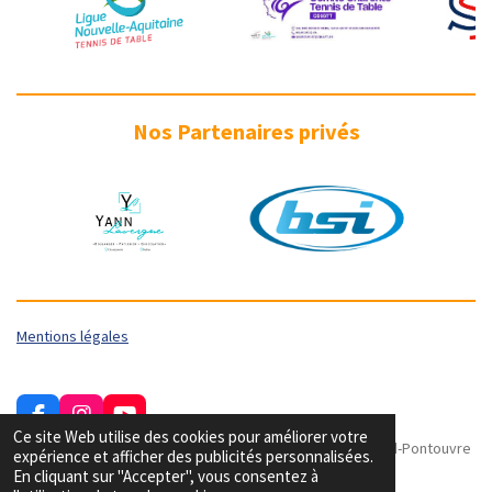
Nos Partenaires privés
Mentions légales
F
I
Y
Ce site Web utilise des cookies pour améliorer votre
a
n
o
© Copyright - Tous droits réservés | Tennis de Table Gond-Pontouvre
expérience et afficher des publicités personnalisées.
c
s
u
En cliquant sur "Accepter", vous consentez à
e
t
T